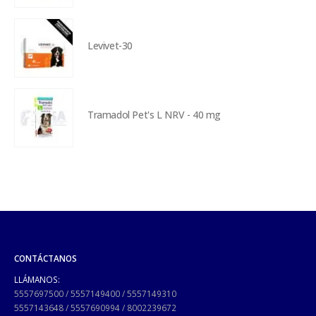
Levivet-30
Tramadol Pet's L NRV - 40 mg
CONTÁCTANOS
LLÁMANOS:
5557697500
/
5557149400
/
5557149310
5557143648
/
5557690994
/
8002239672