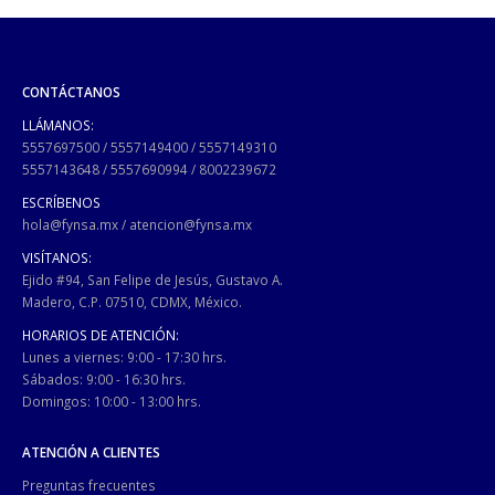
CONTÁCTANOS
LLÁMANOS:
5557697500
/
5557149400
/
5557149310
5557143648
/
5557690994
/
8002239672
ESCRÍBENOS
hola@fynsa.mx
/
atencion@fynsa.mx
VISÍTANOS:
Ejido #94, San Felipe de Jesús, Gustavo A.
Madero, C.P. 07510, CDMX, México.
HORARIOS DE ATENCIÓN:
Lunes a viernes: 9:00 - 17:30 hrs.
Sábados: 9:00 - 16:30 hrs.
Domingos: 10:00 - 13:00 hrs.
ATENCIÓN A CLIENTES
Preguntas frecuentes