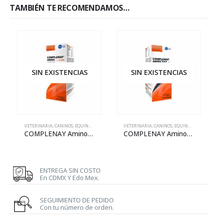
TAMBIÉN TE RECOMENDAMOS…
SIN EXISTENCIAS
SIN EXISTENCIAS
VETERINARIA
,
CANINOS
,
EQUINOS
,
FELINOS
,
OVINOS Y CAPRINOS
VETERINARIA
,
CANINOS
,
PORCINOS
,
EQUINOS
,
FELINOS
,
O
COMPLENAY Amino – 500 mL
COMPLENAY Amino Max – 250 mL
ENTREGA SIN COSTO
En CDMX Y Edo Mex.
SEGUIMIENTO DE PEDIDO
Con tu número de orden.