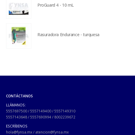
ProGuard 4 - 10 mL
Rasuradora Endurance - turquesa
CONTÁCTANOS
LLÁMANOS:
5557697500
/
5557149400
/
5557149310
5557143648
/
5557690994
/
8002239672
ESCRÍBENOS
hola@fynsa.mx
/
atencion@fynsa.mx