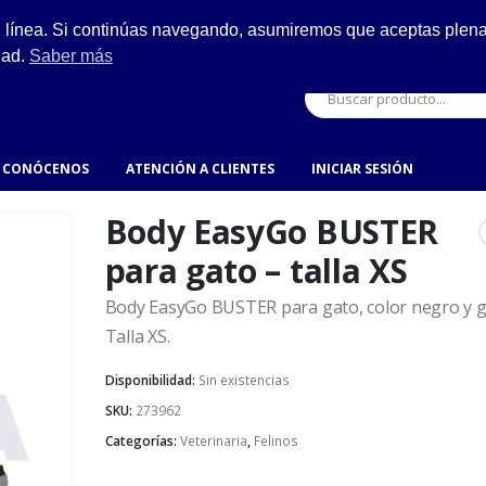
ESCRÍBENOS
n línea. Si continúas navegando, asumiremos que aceptas plenam
ro.
hola@fynsa.mx
dad.
Saber más
CONÓCENOS
ATENCIÓN A CLIENTES
INICIAR SESIÓN
Body EasyGo BUSTER
para gato – talla XS
Body EasyGo BUSTER para gato, color negro y gr
Talla XS.
Disponibilidad:
Sin existencias
SKU:
273962
Categorías:
Veterinaria
,
Felinos