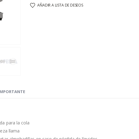
AÑADIR A LISTA DE DESEOS
IMPORTANTE
da para la cola
leza llama
tar almohadillas en caso de pérdida de líquidos