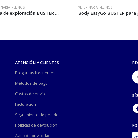
INARIA
,
FELINOS
VETERINARIA
,
FELINOS
Body EasyGo BUSTER para gato – talla XXXS
ATENCIÓN A CLIENTES
RE
Preguntas frecuentes
Métodos de pago
Costos de envío
SÍ
Facturación
Seguimiento de pedidos
Políticas de devolución
FO
Aviso de privacidad