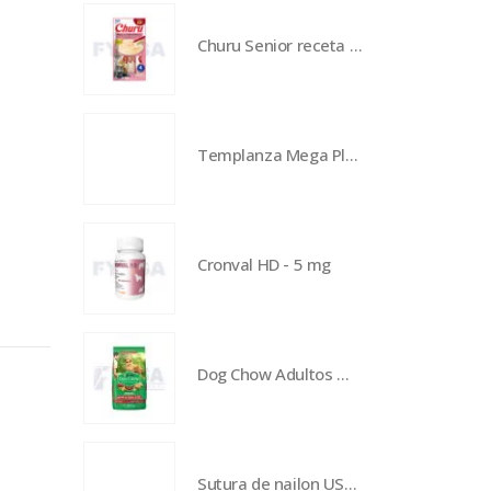
Churu Senior receta de atún con salmón - 4 piezas
Templanza Mega Plumax - 40 kg
Cronval HD - 5 mg
Dog Chow Adultos Medianos y grandes - 25 kg
Sutura de nailon USP 3-0 de 70 cm con aguja de 26 mm