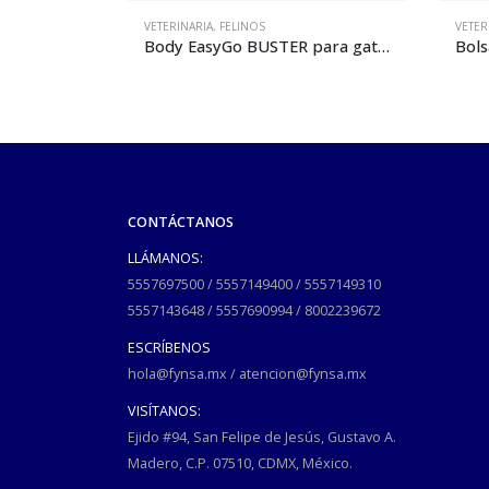
VETERINARIA
,
FELINOS
VETER
Body EasyGo BUSTER para gato – talla S
Bolsa de exploración BUSTER VET para gatos de 0 a 2 kg – rojo
CONTÁCTANOS
LLÁMANOS:
5557697500
/
5557149400
/
5557149310
5557143648
/
5557690994
/
8002239672
ESCRÍBENOS
hola@fynsa.mx
/
atencion@fynsa.mx
VISÍTANOS:
Ejido #94, San Felipe de Jesús, Gustavo A.
Madero, C.P. 07510, CDMX, México.