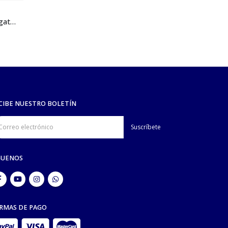
VETERINARIA
,
CANINOS
VETERINARIA
,
Bolsa de exploración BUSTER VET para gatos de 6 a 8 kg – azul claro
Body Classic BUSTER para perro – talla L
CIBE NUESTRO BOLETÍN
GUENOS
RMAS DE PAGO