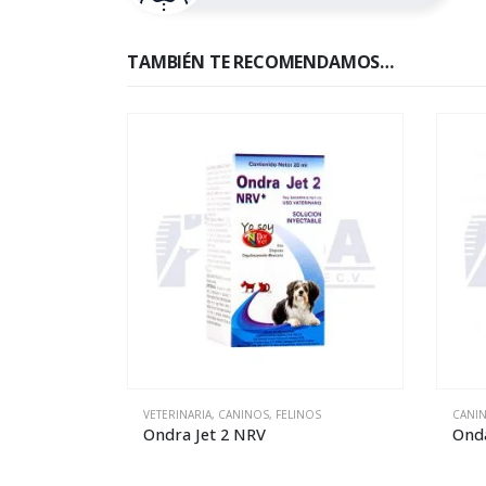
TAMBIÉN TE RECOMENDAMOS…
SIN EXISTENCIAS
OS
CANINOS
,
FELINOS
,
VETERINARIA
VETER
Ondantron – 10 mL
ANTI