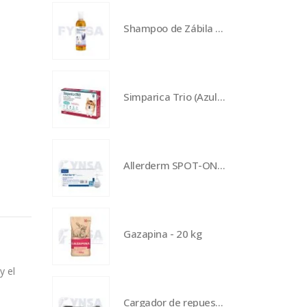
Shampoo de Zábila Lavanda - 250 mL
Simparica Trio (Azul) 24 mg - 3 tabletas
Allerderm SPOT-ON - 4 ml
Gazapina - 20 kg
y el
Cargador de repuesto para Heiniger Saphir