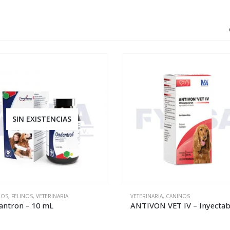
INARIA
,
CANINOS
CANINOS
,
FELINOS
,
VETERINARIA
VON VET IV – Inyectable
Ondantron – 50 mL