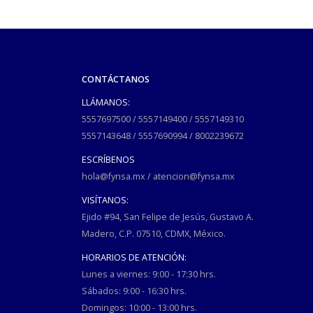
CONTÁCTANOS
LLÁMANOS:
5557697500
/
5557149400
/
5557149310
5557143648
/
5557690994
/
8002239672
ESCRÍBENOS
hola@fynsa.mx
/
atencion@fynsa.mx
VISÍTANOS:
Ejido #94, San Felipe de Jesús, Gustavo A.
Madero, C.P. 07510, CDMX, México.
HORARIOS DE ATENCIÓN:
Lunes a viernes: 9:00 - 17:30 hrs.
Sábados: 9:00 - 16:30 hrs.
Domingos: 10:00 - 13:00 hrs.