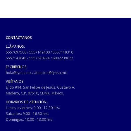
CONTÁCTANOS
LLÁMANOS:
5557697500
/
5557149400
/
5557149310
5557143648
/
5557690994
/
8002239672
ESCRÍBENOS
hola@fynsa.mx
/
atencion@fynsa.mx
VISÍTANOS:
Ejido #94, San Felipe de Jesús, Gustavo A.
Madero, C.P. 07510, CDMX, México.
HORARIOS DE ATENCIÓN:
Lunes a viernes: 9:00 - 17:30 hrs.
Sábados: 9:00 - 16:30 hrs.
Domingos: 10:00 - 13:00 hrs.