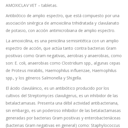
AMOXICLAV VET – tabletas.
Antibiótico de amplio espectro, que está compuesto por una
asociación sinérgica de amoxicilina trihidratada y clavulanato
de potasio, con acción antimicrobiana de amplio espectro.
La amoxicilina, es una penicilina semisintética con un amplio
espectro de acción, que actúa tanto contra bacterias Gram
positivas como Gram negativas, aerobias y anaerobias, como
son: E. coli, anaerobias como Clostridium spp., algunas cepas
de Proteus mirabilis, Haemophilus influenzae, Haemophilus
spp., y los géneros Salmonella y Shigella.
El ácido clavulánico, es un antibiótico producido por los
cultivos del Streptomyces clavuligerus, es un inhibidor de las
betalactamasas. Presenta una débil actividad antibacteriana,
sin embargo, es un poderoso inhibidor de las betalactamasas
generadas por bacterias Gram positivas y enterobacteriáceas
(bacterias Gram negativas en general) como: Staphylococcus