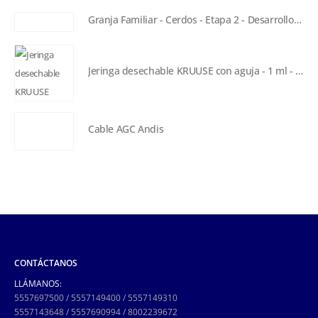
Granja Familiar - Cerdos - Etapa 2 - Desarrollo - 5 kg
Jeringa desechable KRUUSE con aguja - 1 ml - 26 G x 1½
Cable AGC Andis
CONTÁCTANOS
LLÁMANOS:
5557697500
/
5557149400
/
5557149310
5557143648
/
5557690994
/
8002239672