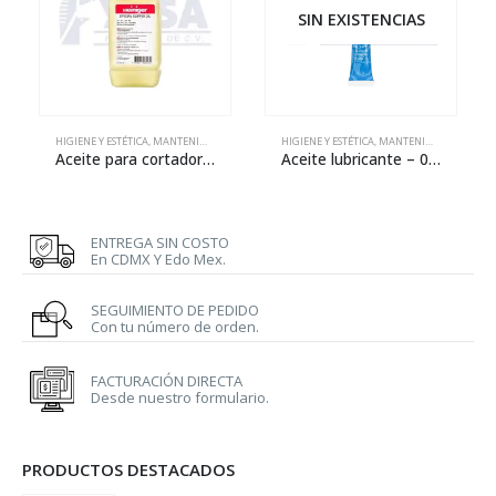
SIN EXISTENCIAS
HIGIENE Y ESTÉTICA
,
MANTENIMIENTO
HIGIENE Y ESTÉTICA
,
MANTENIMIENTO
,
REPA
Aceite para cortadoras – 500 ml
Aceite lubricante – 0.5 oz
ENTREGA SIN COSTO
En CDMX Y Edo Mex.
SEGUIMIENTO DE PEDIDO
Con tu número de orden.
FACTURACIÓN DIRECTA
Desde nuestro formulario.
PRODUCTOS DESTACADOS