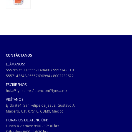
CONTÁCTANOS
LLÁMANOS:
5557697500
/
5557149400
/
5557149310
5557143648
/
5557690994
/
8002239672
ESCRÍBENOS
hola@fynsa.mx
/
atencion@fynsa.mx
VISÍTANOS:
Ejido #94, San Felipe de Jesús, Gustavo A.
Madero, C.P. 07510, CDMX, México.
HORARIOS DE ATENCIÓN:
Lunes a viernes: 9:00 - 17:30 hrs.
Sábados: 9:00 - 16:30 hrs.