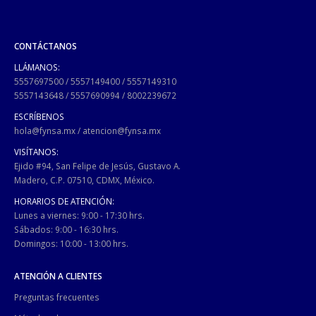
CONTÁCTANOS
LLÁMANOS:
5557697500
/
5557149400
/
5557149310
5557143648
/
5557690994
/
8002239672
ESCRÍBENOS
hola@fynsa.mx
/
atencion@fynsa.mx
VISÍTANOS:
Ejido #94, San Felipe de Jesús, Gustavo A.
Madero, C.P. 07510, CDMX, México.
HORARIOS DE ATENCIÓN:
Lunes a viernes: 9:00 - 17:30 hrs.
Sábados: 9:00 - 16:30 hrs.
Domingos: 10:00 - 13:00 hrs.
ATENCIÓN A CLIENTES
Preguntas frecuentes