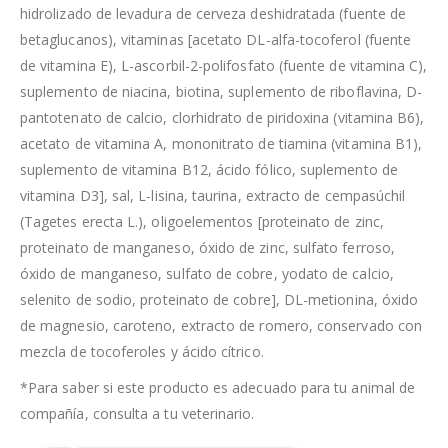
hidrolizado de levadura de cerveza deshidratada (fuente de
betaglucanos), vitaminas [acetato DL-alfa-tocoferol (fuente
de vitamina E), L-ascorbil-2-polifosfato (fuente de vitamina C),
suplemento de niacina, biotina, suplemento de riboflavina, D-
pantotenato de calcio, clorhidrato de piridoxina (vitamina B6),
acetato de vitamina A, mononitrato de tiamina (vitamina B1),
suplemento de vitamina B12, ácido fólico, suplemento de
vitamina D3], sal, L-lisina, taurina, extracto de cempasúchil
(Tagetes erecta L.), oligoelementos [proteinato de zinc,
proteinato de manganeso, óxido de zinc, sulfato ferroso,
óxido de manganeso, sulfato de cobre, yodato de calcio,
selenito de sodio, proteinato de cobre], DL-metionina, óxido
de magnesio, caroteno, extracto de romero, conservado con
mezcla de tocoferoles y ácido cítrico.
*Para saber si este producto es adecuado para tu animal de
compañía, consulta a tu veterinario.