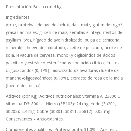
Presentación: Bolsa con 4 kg.
Ingredientes:
Arroz, proteínas de ave deshidratadas, maíz, gluten de trigo*,
grasas animales, gluten de maíz, semillas e integumentos de
psyllium (6%), hígado de ave hidrolizado, pulpa de achicoria,
minerales, huevo deshidratado, aceite de pescado, aceite de
soja, levadura de cerveza, mono- y diglicéridos de ácidos
palmítico y esteárico esterificados con ácido cítrico, fructo-
oligosacáridos (0,47%), hidrolizado de levaduras (fuente de
manano-oligosacáridos) (0,19%), extracto de rosa de la India
(fuente de luteína).
Aditivos (por Kg): Aditivos nutricionales: Vitamina A: 23000 UI,
Vitamina D3: 800 UI, Hierro (3B103): 24 mg, Yodo (3b201,
3b202): 2,4 mg, Cobre (3b801, 3b811, 3b812): 0,03 mg –
Conservantes – Antioxidantes.
Componentes analíticos: Proteína bruta: 31,0% – Aceites y