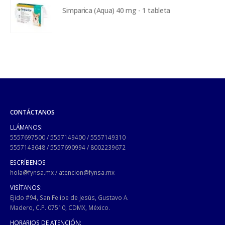
Simparica (Aqua) 40 mg - 1 tableta
CONTÁCTANOS
LLÁMANOS:
5557697500
/
5557149400
/
5557149310
5557143648
/
5557690994
/
8002239672
ESCRÍBENOS
hola@fynsa.mx
/
atencion@fynsa.mx
VISÍTANOS:
Ejido #94, San Felipe de Jesús, Gustavo A.
Madero, C.P. 07510, CDMX, México.
HORARIOS DE ATENCIÓN: