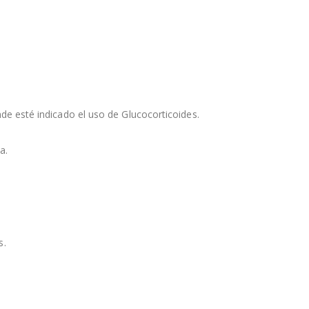
nde esté indicado el uso de Glucocorticoides.
a.
s.