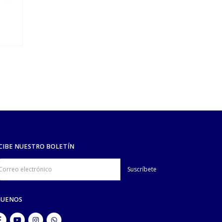
VETERINARIA
,
CANINOS
,
FELINOS
VETERINARIA
,
Predni Pet’s NRV Tabletas XL – 50 mg
CIBE NUESTRO BOLETÍN
GUENOS