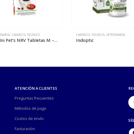
NOS
,
FELINOS
,
VETERINARIA
CANINOS
,
FELINOS
,
VETERINARIA
ptic
Prednimax 20
ATENCIÓN A CLIENTES
RE
Preguntas frecuentes
Métodos de pago
Costos de envío
SÍ
Facturación