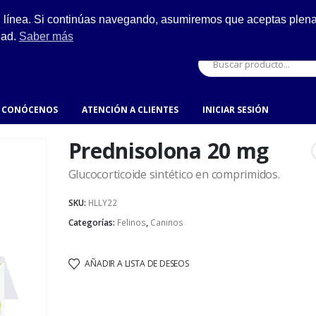
ESCRÍBENOS
n línea. Si continúas navegando, asumiremos que aceptas plenam
ro.
hola@fynsa.mx
dad.
Saber más
CONÓCENOS
ATENCIÓN A CLIENTES
INICIAR SESIÓN
Prednisolona 20 mg
Glucocorticoide sintético en comprimidos.
SKU:
HLLY22
Categorías:
Felinos
,
Caninos
AÑADIR A LISTA DE DESEOS