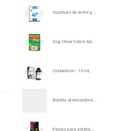
Sustituto de leche para becerros - 5 kg
Dog Chow Sobre Adultos Minis y pequeños - Pollo
Ondantron - 10 mL
Botella atomizadora - 300 ml
Peines para estética e higiene