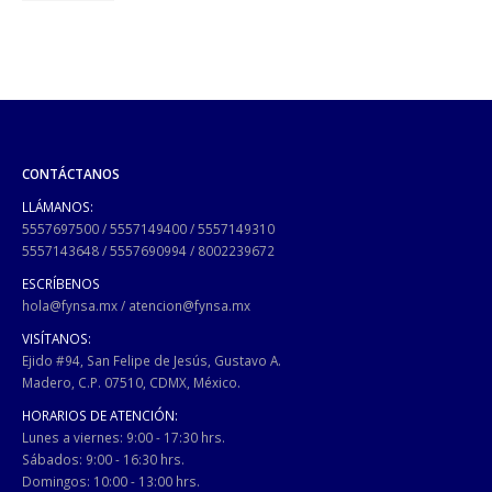
CONTÁCTANOS
LLÁMANOS:
5557697500
/
5557149400
/
5557149310
5557143648
/
5557690994
/
8002239672
ESCRÍBENOS
hola@fynsa.mx
/
atencion@fynsa.mx
VISÍTANOS:
Ejido #94, San Felipe de Jesús, Gustavo A.
Madero, C.P. 07510, CDMX, México.
HORARIOS DE ATENCIÓN:
Lunes a viernes: 9:00 - 17:30 hrs.
Sábados: 9:00 - 16:30 hrs.
Domingos: 10:00 - 13:00 hrs.