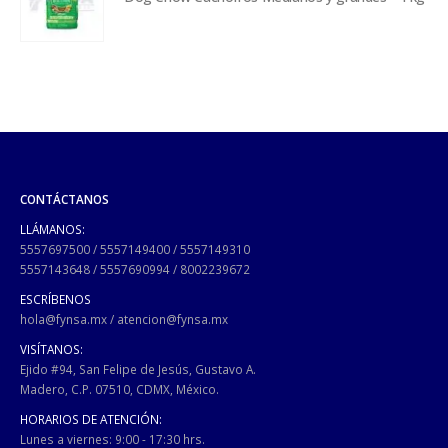
CONTÁCTANOS
LLÁMANOS:
5557697500
/
5557149400
/
5557149310
5557143648
/
5557690994
/
8002239672
ESCRÍBENOS
hola@fynsa.mx
/
atencion@fynsa.mx
VISÍTANOS:
Ejido #94, San Felipe de Jesús, Gustavo A.
Madero, C.P. 07510, CDMX, México.
HORARIOS DE ATENCIÓN:
Lunes a viernes: 9:00 - 17:30 hrs.