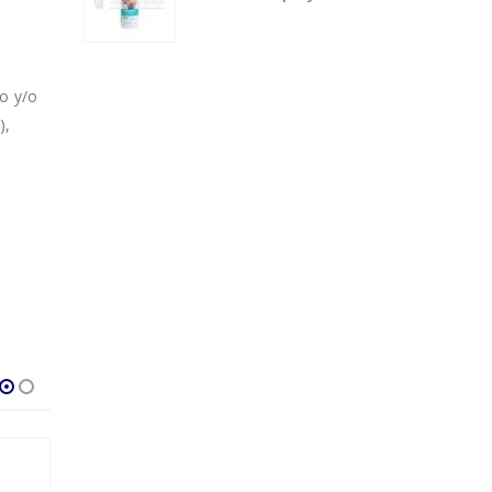
do y/o
),