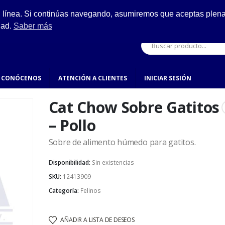
ESCRÍBENOS
n línea. Si continúas navegando, asumiremos que aceptas plenam
ro.
hola@fynsa.mx
dad.
Saber más
CONÓCENOS
ATENCIÓN A CLIENTES
INICIAR SESIÓN
Cat Chow Sobre Gatitos
– Pollo
Sobre de alimento húmedo para gatitos.
Disponibilidad:
Sin existencias
SKU:
12413909
Categoría:
Felinos
AÑADIR A LISTA DE DESEOS