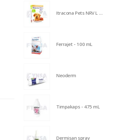
Itracona Pets NRV L - 125 mg
Ferrajet - 100 mL
Neoderm
Timpakaps - 475 mL
Dermisan spray