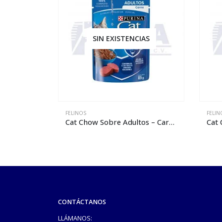
IAS
SIN EXISTENCIAS
FELINOS
FELIN
Cat Chow Sobre Adultos – Carne
Cat Chow Sobre Adultos – Pescado
Cat 
CONTÁCTANOS
LLÁMANOS: