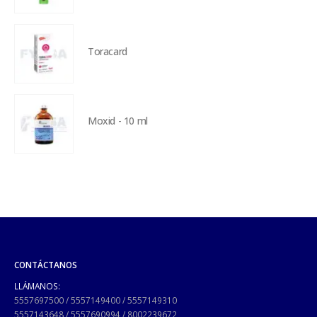
Toracard
Moxid - 10 ml
CONTÁCTANOS
LLÁMANOS:
5557697500
/
5557149400
/
5557149310
5557143648
/
5557690994
/
8002239672