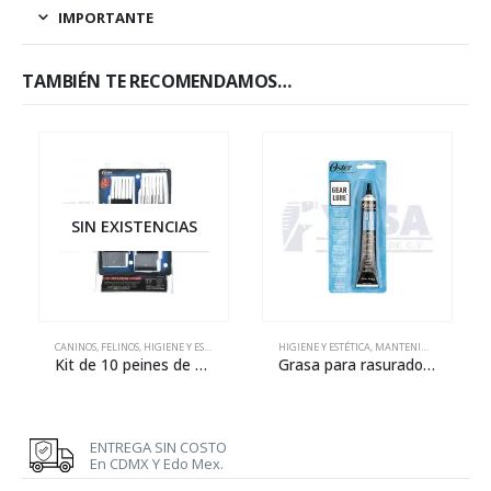
IMPORTANTE
TAMBIÉN TE RECOMENDAMOS…
SIN EXISTENCIAS
CANINOS
,
FELINOS
,
HIGIENE Y ESTÉTICA
,
MANTENIMIENTO
HIGIENE Y ESTÉTICA
,
MANTENIMIENTO
,
REPA
Kit de 10 peines de aumento de plástico
Grasa para rasuradoras – 1.25 oz
ENTREGA SIN COSTO
En CDMX Y Edo Mex.