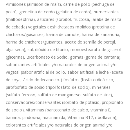
Almidones (almidón de maíz), carne de pollo (pechuga de
pollo), grenetina de cerdo (gelatina de cerdo), humectantes
(maltodextrina), azúcares (sorbitol, fructosa, jarabe de malta
de cebada) vegetales deshidratados molidos (proteína de
chicharos/guisantes, harina de camote, harina de zanahoria,
harina de chicharos/guisantes, aceite de semilla de perejil,
alga seca), sal, dióxido de titanio, monoestearato de glicerol
(glicerina), Bicarbonato de Sodio, gomas (goma de xantana),
saborizantes artificiales y/o naturales de origen animal y/o
vegetal (sabor artificial de pollo, sabor artificial a leche -aceite
de soya, ácido dodecanoico-) fosfatos (fosfato dicálcico,
pirofosfato de sodio tripolifosfato de sodio), minerales
(sulfato ferroso, sulfato de manganeso, sulfato de zinc),
conservadores/conservantes (sorbato de potasio, propionato
de sodio), vitaminas (pantotenato de calcio, vitamina E,
tiamina, piridoxina, niacinamida, Vitamina B12, riboflavina),
colorantes artificiales y/o naturales de origen animal y/o