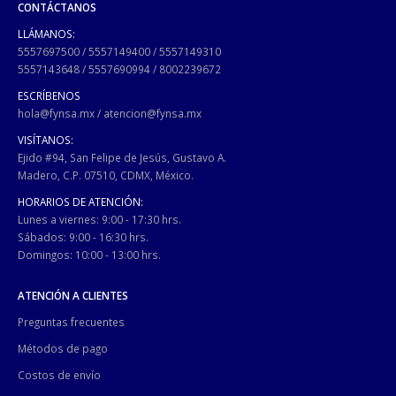
CONTÁCTANOS
LLÁMANOS:
5557697500
/
5557149400
/
5557149310
5557143648
/
5557690994
/
8002239672
ESCRÍBENOS
hola@fynsa.mx
/
atencion@fynsa.mx
VISÍTANOS:
Ejido #94, San Felipe de Jesús, Gustavo A.
Madero, C.P. 07510, CDMX, México.
HORARIOS DE ATENCIÓN:
Lunes a viernes: 9:00 - 17:30 hrs.
Sábados: 9:00 - 16:30 hrs.
Domingos: 10:00 - 13:00 hrs.
ATENCIÓN A CLIENTES
Preguntas frecuentes
Métodos de pago
Costos de envío