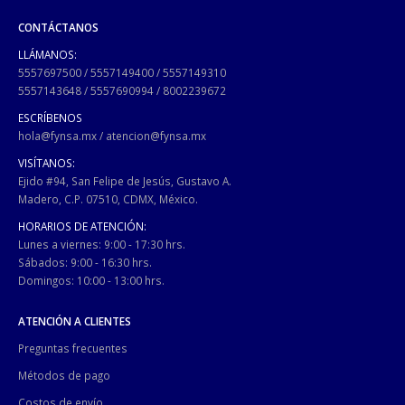
CONTÁCTANOS
LLÁMANOS:
5557697500
/
5557149400
/
5557149310
5557143648
/
5557690994
/
8002239672
ESCRÍBENOS
hola@fynsa.mx
/
atencion@fynsa.mx
VISÍTANOS:
Ejido #94, San Felipe de Jesús, Gustavo A.
Madero, C.P. 07510, CDMX, México.
HORARIOS DE ATENCIÓN:
Lunes a viernes: 9:00 - 17:30 hrs.
Sábados: 9:00 - 16:30 hrs.
Domingos: 10:00 - 13:00 hrs.
ATENCIÓN A CLIENTES
Preguntas frecuentes
Métodos de pago
Costos de envío