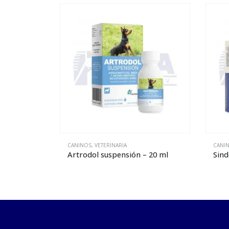
CANINOS
,
VETERINARIA
CANI
– 20 ml
Sindol-10
Artr