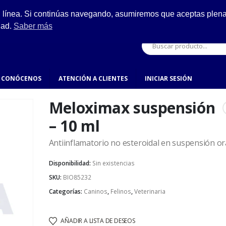
ESCRÍBENOS
n línea. Si continúas navegando, asumiremos que aceptas plenam
ro.
hola@fynsa.mx
dad.
Saber más
CONÓCENOS
ATENCIÓN A CLIENTES
INICIAR SESIÓN
Meloximax suspensión
– 10 ml
Antiinflamatorio no esteroidal en suspensión ora
Disponibilidad:
Sin existencias
SKU:
BIO85232
Categorías:
Caninos
,
Felinos
,
Veterinaria
AÑADIR A LISTA DE DESEOS