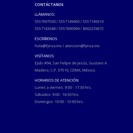
CONTÁCTANOS
LLÁMANOS:
5557697500
/
5557149400
/
5557149310
5557143648
/
5557690994
/
8002239672
ESCRÍBENOS
hola@fynsa.mx
/
atencion@fynsa.mx
VISÍTANOS:
Ejido #94, San Felipe de Jesús, Gustavo A.
Madero, C.P. 07510, CDMX, México.
HORARIOS DE ATENCIÓN:
Lunes a viernes: 9:00 - 17:30 hrs.
Sábados: 9:00 - 16:30 hrs.
Domingos: 10:00 - 13:00 hrs.