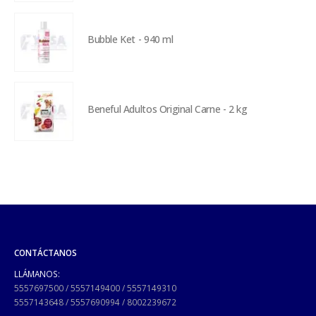
Bubble Ket - 940 ml
Beneful Adultos Original Carne - 2 kg
CONTÁCTANOS
LLÁMANOS:
5557697500
/
5557149400
/
5557149310
5557143648
/
5557690994
/
8002239672