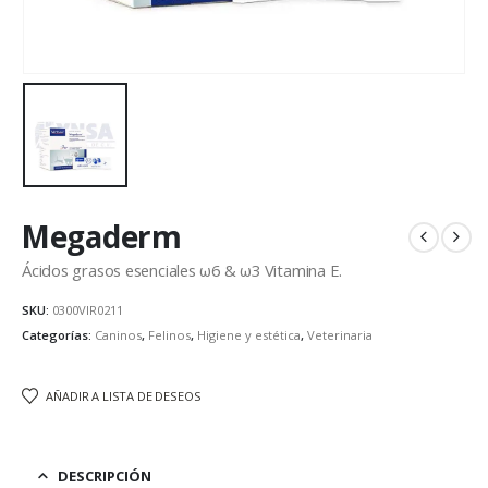
Megaderm
Ácidos grasos esenciales ω6 & ω3 Vitamina E.
SKU:
0300VIR0211
Categorías:
Caninos
,
Felinos
,
Higiene y estética
,
Veterinaria
AÑADIR A LISTA DE DESEOS
DESCRIPCIÓN