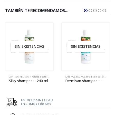
TAMBIÉN TE RECOMENDAMOS…
SIN EXISTENCIAS
SIN EXISTENCIAS
CANINOS
,
FELINOS
,
HIGIENE Y ESTÉTICA
,
VETERINARIA
CANINOS
,
FELINOS
,
HIGIENE Y ESTÉTICA
,
VETE
Silky shampoo – 240 ml
Dermisan shampoo – 240 ml
ENTREGA SIN COSTO
En CDMX Y Edo Mex.