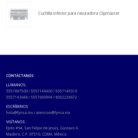
Cuchilla inferior para rasuradora Clipmaster
CONTÁCTANOS
LLÁMANOS:
5557697500
/
5557149400
/
5557149310
5557143648
/
5557690994
/
8002239672
ESCRÍBENOS
hola@fynsa.mx
/
atencion@fynsa.mx
VISÍTANOS:
Ejido #94, San Felipe de Jesús, Gustavo A.
Madero, C.P. 07510, CDMX, México.