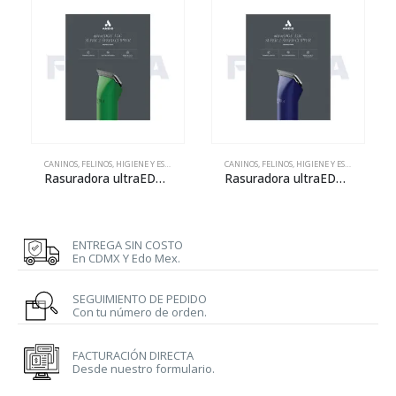
CANINOS
,
FELINOS
,
HIGIENE Y ESTÉTICA
CANINOS
,
FELINOS
,
HIGIENE Y ESTÉTICA
Rasuradora ultraEDGE AGC Super 2 – verde
Rasuradora ultraEDGE AGC Super 2 – azul
ENTREGA SIN COSTO
En CDMX Y Edo Mex.
SEGUIMIENTO DE PEDIDO
Con tu número de orden.
FACTURACIÓN DIRECTA
Desde nuestro formulario.