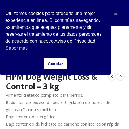
Utilizamos cookies para ofrecerte una mejor
experiencia en línea. Si continúas navegando,
asumiremos que aceptas plenamente y sin
reservas el tratamiento de tus datos personales
de acuerdo con nuestro Aviso de Privacidad.
Saber más
Aceptar
HPM Dog Weight Loss &
Control – 3 kg
Alimento dietético completo para perros.
Reducción del exceso de peso. Regulación del aporte de
glucosa (Diabetes mellitus).
Bajo contenido energético.
Bajo contenido de hidratos de carbono con liberación rápida