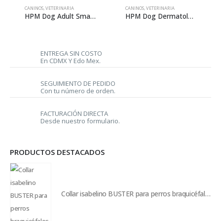
CANINOS
,
VETERINARIA
CANINOS
,
VETERINARIA
HPM Dog Adult Small & Toy – 7 kg
HPM Dog Dermatology Support – 3 kg
ENTREGA SIN COSTO
En CDMX Y Edo Mex.
SEGUIMIENTO DE PEDIDO
Con tu número de orden.
FACTURACIÓN DIRECTA
Desde nuestro formulario.
PRODUCTOS DESTACADOS
Collar isabelino BUSTER para perros braquicéfalos - S