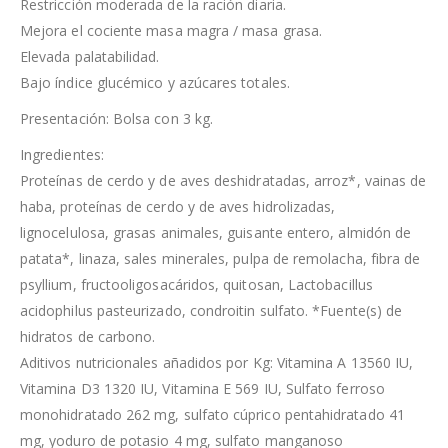
Restricción moderada de la ración diaria.
Mejora el cociente masa magra / masa grasa.
Elevada palatabilidad.
Bajo índice glucémico y azúcares totales.
Presentación: Bolsa con 3 kg.
Ingredientes:
Proteínas de cerdo y de aves deshidratadas, arroz*, vainas de
haba, proteínas de cerdo y de aves hidrolizadas,
lignocelulosa, grasas animales, guisante entero, almidón de
patata*, linaza, sales minerales, pulpa de remolacha, fibra de
psyllium, fructooligosacáridos, quitosan, Lactobacillus
acidophilus pasteurizado, condroitin sulfato. *Fuente(s) de
hidratos de carbono.
Aditivos nutricionales añadidos por Kg: Vitamina A 13560 IU,
Vitamina D3 1320 IU, Vitamina E 569 IU, Sulfato ferroso
monohidratado 262 mg, sulfato cúprico pentahidratado 41
mg, yoduro de potasio 4 mg, sulfato manganoso