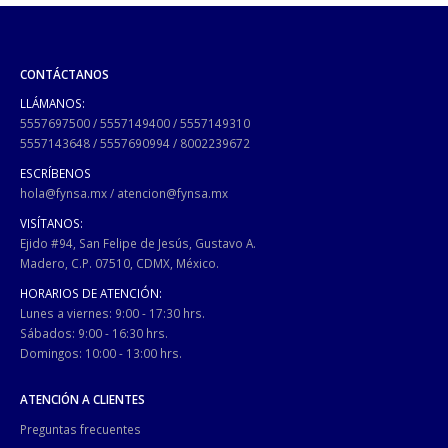
CONTÁCTANOS
LLÁMANOS:
5557697500
/
5557149400
/
5557149310
5557143648
/
5557690994
/
8002239672
ESCRÍBENOS
hola@fynsa.mx
/
atencion@fynsa.mx
VISÍTANOS:
Ejido #94, San Felipe de Jesús, Gustavo A.
Madero, C.P. 07510, CDMX, México.
HORARIOS DE ATENCIÓN:
Lunes a viernes: 9:00 - 17:30 hrs.
Sábados: 9:00 - 16:30 hrs.
Domingos: 10:00 - 13:00 hrs.
ATENCIÓN A CLIENTES
Preguntas frecuentes