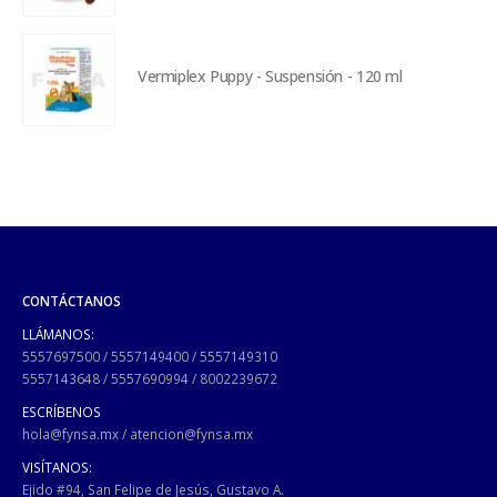
Vermiplex Puppy - Suspensión - 120 ml
CONTÁCTANOS
LLÁMANOS:
5557697500
/
5557149400
/
5557149310
5557143648
/
5557690994
/
8002239672
ESCRÍBENOS
hola@fynsa.mx
/
atencion@fynsa.mx
VISÍTANOS:
Ejido #94, San Felipe de Jesús, Gustavo A.