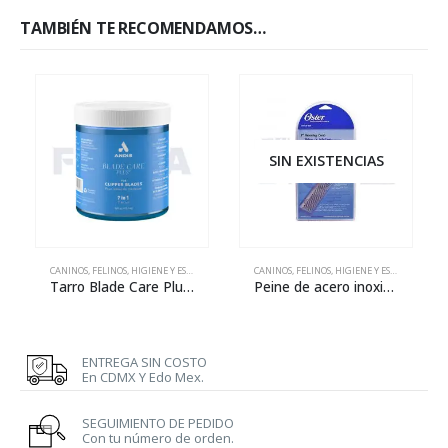
TAMBIÉN TE RECOMENDAMOS…
SIN EXISTENCIAS
CANINOS
,
FELINOS
,
HIGIENE Y ESTÉTICA
,
MANTENIMIENTO
CANINOS
,
,
FELINOS
REPARACIÓN
,
HIGIENE Y ESTÉTICA
Tarro Blade Care Plus 7 en 1 – 473 mL
Peine de acero inoxidable para mantenimiento
ENTREGA SIN COSTO
En CDMX Y Edo Mex.
SEGUIMIENTO DE PEDIDO
Con tu número de orden.