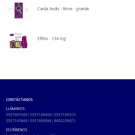
Carda Andis - firme - grande
Effitix - 134 mg
CONTÁCTANOS
LLÁMANOS:
5557697500
/
5557149400
/
5557149310
5557143648
/
5557690994
/
8002239672
ESCRÍBENOS