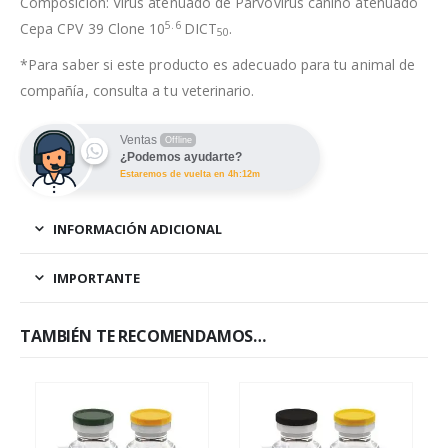
Composición: Virus atenuado de Parvovirus canino atenuado
5.6
Cepa CPV 39 Clone 10
DICT
.
50
*Para saber si este producto es adecuado para tu animal de
compañía, consulta a tu veterinario.
Ventas
Offline
¿Podemos ayudarte?
Estaremos de vuelta en 4h:12m
INFORMACIÓN ADICIONAL
IMPORTANTE
TAMBIÉN TE RECOMENDAMOS…