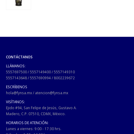
CONTÁCTANOS
LLÁMANOS:
5557697500
/
5557149400
/
5557149310
5557143648
/
5557690994
/
8002239672
ESCRÍBENOS
hola@fynsa.mx
/
atencion@fynsa.mx
VISÍTANOS:
Ejido #94, San Felipe de Jesús, Gustavo A.
Madero, C.P. 07510, CDMX, México.
HORARIOS DE ATENCIÓN:
Lunes a viernes: 9:00 - 17:30 hrs.