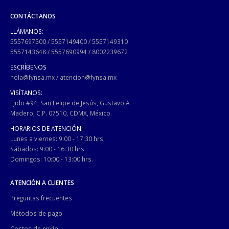
CONTÁCTANOS
LLÁMANOS:
5557697500
/
5557149400
/
5557149310
5557143648
/
5557690994
/
8002239672
ESCRÍBENOS
hola@fynsa.mx
/
atencion@fynsa.mx
VISÍTANOS:
Ejido #94, San Felipe de Jesús, Gustavo A.
Madero, C.P. 07510, CDMX, México.
HORARIOS DE ATENCIÓN:
Lunes a viernes: 9:00 - 17:30 hrs.
Sábados: 9:00 - 16:30 hrs.
Domingos: 10:00 - 13:00 hrs.
ATENCIÓN A CLIENTES
Preguntas frecuentes
Métodos de pago
Costos de envío