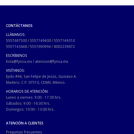
CONTÁCTANOS
LLÁMANOS:
5557697500
/
5557149400
/
5557149310
5557143648
/
5557690994
/
8002239672
ESCRÍBENOS
hola@fynsa.mx
/
atencion@fynsa.mx
VISÍTANOS:
Ejido #94, San Felipe de Jesús, Gustavo A.
Madero, C.P. 07510, CDMX, México.
HORARIOS DE ATENCIÓN:
Lunes a viernes: 9:00 - 17:30 hrs.
Sábados: 9:00 - 16:30 hrs.
Domingos: 10:00 - 13:00 hrs.
ATENCIÓN A CLIENTES
Preguntas frecuentes