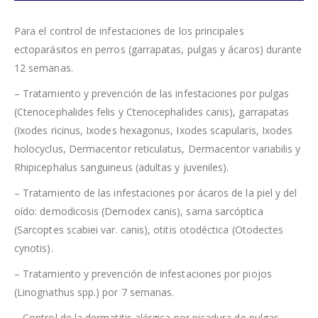
Para el control de infestaciones de los principales
ectoparásitos en perros (garrapatas, pulgas y ácaros) durante
12 semanas.
– Tratamiento y prevención de las infestaciones por pulgas
(Ctenocephalides felis y Ctenocephalides canis), garrapatas
(Ixodes ricinus, Ixodes hexagonus, Ixodes scapularis, Ixodes
holocyclus, Dermacentor reticulatus, Dermacentor variabilis y
Rhipicephalus sanguineus (adultas y juveniles).
– Tratamiento de las infestaciones por ácaros de la piel y del
oído: demodicosis (Demodex canis), sarna sarcóptica
(Sarcoptes scabiei var. canis), otitis otodéctica (Otodectes
cynotis).
– Tratamiento y prevención de infestaciones por piojos
(Linognathus spp.) por 7 semanas.
– Control de la dermatitis alérgica por picadura de pulgas