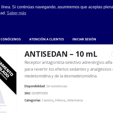
ESCRÍBENOS
n línea. Si continúas navegando, asumiremos que aceptas plenam
ro.
hola@fynsa.mx
dad.
Saber más
CONÓCENOS
ATENCIÓN A CLIENTES
INICIAR SESIÓN
ANTISEDAN – 10 mL
Receptor antagonista selectivo adrenérgico alfa
para revertir los efectos sedantes y analgésicos 
medetomidina y de la dexmedetomidina.
Disponibilidad:
Sin existencias
SKU:
0300PFI005
Categorías:
Caninos
,
Felinos
,
Veterinaria