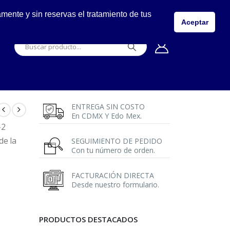
LLÁMANOS
ente y sin reservas el tratamiento de tus
5557149400
Aceptar
ENTREGA SIN COSTO
En CDMX Y Edo Mex.
-2
de la
SEGUIMIENTO DE PEDIDO
Con tu número de orden.
FACTURACIÓN DIRECTA
Desde nuestro formulario.
PRODUCTOS DESTACADOS