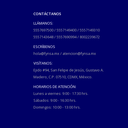
CONTÁCTANOS
LLÁMANOS:
5557697500
/
5557149400
/
5557149310
5557143648
/
5557690994
/
8002239672
ESCRÍBENOS
hola@fynsa.mx
/
atencion@fynsa.mx
VISÍTANOS:
Ejido #94, San Felipe de Jesús, Gustavo A.
Madero, C.P. 07510, CDMX, México.
HORARIOS DE ATENCIÓN:
Lunes a viernes: 9:00 - 17:30 hrs.
Sábados: 9:00 - 16:30 hrs.
Domingos: 10:00 - 13:00 hrs.