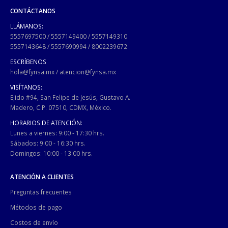
CONTÁCTANOS
LLÁMANOS:
5557697500
/
5557149400
/
5557149310
5557143648
/
5557690994
/
8002239672
ESCRÍBENOS
hola@fynsa.mx
/
atencion@fynsa.mx
VISÍTANOS:
Ejido #94, San Felipe de Jesús, Gustavo A.
Madero, C.P. 07510, CDMX, México.
HORARIOS DE ATENCIÓN:
Lunes a viernes: 9:00 - 17:30 hrs.
Sábados: 9:00 - 16:30 hrs.
Domingos: 10:00 - 13:00 hrs.
ATENCIÓN A CLIENTES
Preguntas frecuentes
Métodos de pago
Costos de envío