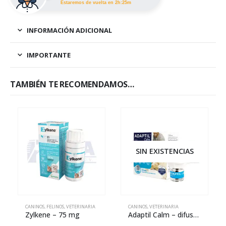
Estaremos de vuelta en 2h:25m
INFORMACIÓN ADICIONAL
IMPORTANTE
TAMBIÉN TE RECOMENDAMOS…
SIN EXISTENCIAS
CANINOS
,
FELINOS
,
VETERINARIA
CANINOS
,
VETERINARIA
Zylkene – 75 mg
Adaptil Calm – difusor con repuesto de 48 mL.