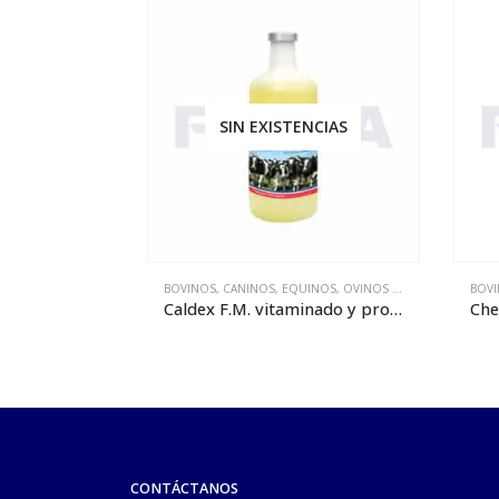
SIN EXISTENCIAS
BOVINOS
,
CANINOS
,
EQUINOS
,
OVINOS Y CAPRINOS
,
PORC
BOV
Caldex F.M. vitaminado y proteinizado – 100 mL
Che
CONTÁCTANOS