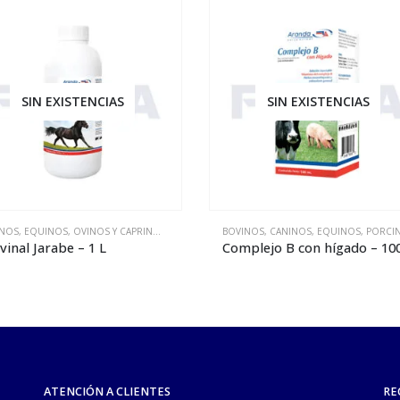
SIN EXISTENCIAS
SIN EXISTENCIAS
INOS
INOS
,
,
EQUINOS
VETERINARIA
,
OVINOS Y CAPRINOS
,
PORCINOS
,
BOVINOS
VETERINARIA
,
CANINOS
,
EQUINOS
,
PORCINO
vinal Jarabe – 1 L
ATENCIÓN A CLIENTES
RE