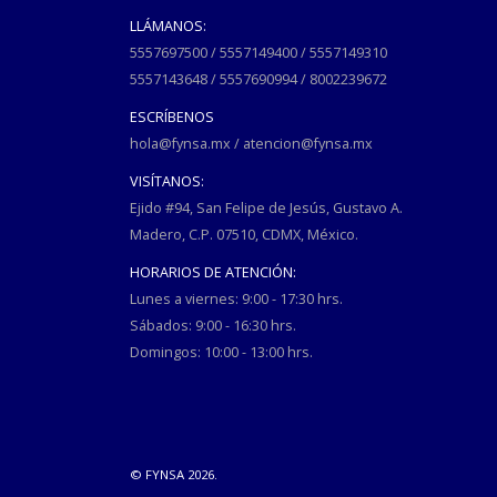
LLÁMANOS:
5557697500
/
5557149400
/
5557149310
5557143648
/
5557690994
/
8002239672
ESCRÍBENOS
hola@fynsa.mx
/
atencion@fynsa.mx
VISÍTANOS:
Ejido #94, San Felipe de Jesús, Gustavo A.
Madero, C.P. 07510, CDMX, México.
HORARIOS DE ATENCIÓN:
Lunes a viernes: 9:00 - 17:30 hrs.
Sábados: 9:00 - 16:30 hrs.
Domingos: 10:00 - 13:00 hrs.
© FYNSA 2026.