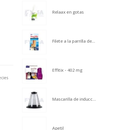
Relaax en gotas
Filete a la parrilla de atún en caldo de vieiras
Effitix - 402 mg
ecies
Mascarilla de inducción de anestesia XL
Apetil