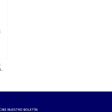
SIN EXISTENCIAS
S
,
VETERINARIA
BOVINOS
,
OVINOS Y CAPRINOS
,
VETERINARIA
BOVINOS
,
CANINO
Complejo B con hígado – 100 mL
Complejo B Loeffler
CIBE NUESTRO BOLETÍN