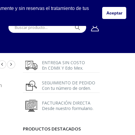
LLÁMANOS
ente y sin reservas el tratamiento de tus
5557149400
Aceptar
ENTREGA SIN COSTO
En CDMX Y Edo Mex.
SEGUIMIENTO DE PEDIDO
n
Con tu número de orden.
FACTURACIÓN DIRECTA
Desde nuestro formulario.
PRODUCTOS DESTACADOS