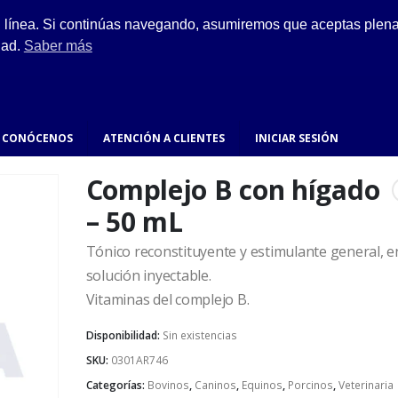
ESCRÍBENOS
n línea. Si continúas navegando, asumiremos que aceptas plenam
ro.
hola@fynsa.mx
dad.
Saber más
CONÓCENOS
ATENCIÓN A CLIENTES
INICIAR SESIÓN
Complejo B con hígado
– 50 mL
Tónico reconstituyente y estimulante general, e
solución inyectable.
Vitaminas del complejo B.
Disponibilidad:
Sin existencias
SKU:
0301AR746
Categorías:
Bovinos
,
Caninos
,
Equinos
,
Porcinos
,
Veterinaria