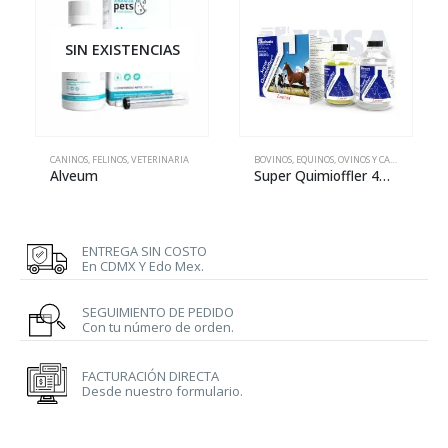
SIN EXISTENCIAS
CANINOS
,
FELINOS
,
VETERINARIA
BOVINOS
,
EQUINOS
,
OVINOS Y CAPRINOS
,
PORC
Alveum
Super Quimioffler 4MUI
ENTREGA SIN COSTO
En CDMX Y Edo Mex.
SEGUIMIENTO DE PEDIDO
Con tu número de orden.
FACTURACIÓN DIRECTA
Desde nuestro formulario.