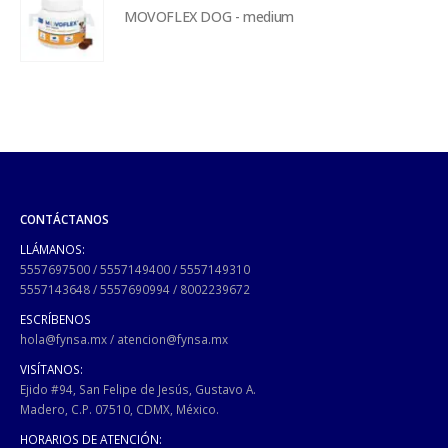
MOVOFLEX DOG - medium
CONTÁCTANOS
LLÁMANOS:
5557697500
/
5557149400
/
5557149310
5557143648
/
5557690994
/
8002239672
ESCRÍBENOS
hola@fynsa.mx
/
atencion@fynsa.mx
VISÍTANOS:
Ejido #94, San Felipe de Jesús, Gustavo A.
Madero, C.P. 07510, CDMX, México.
HORARIOS DE ATENCIÓN: