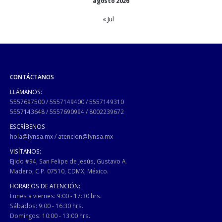
agosto 2026
« Jul
CONTÁCTANOS
LLÁMANOS:
5557697500
/
5557149400
/
5557149310
5557143648
/
5557690994
/
8002239672
ESCRÍBENOS
hola@fynsa.mx
/
atencion@fynsa.mx
VISÍTANOS:
Ejido #94, San Felipe de Jesús, Gustavo A.
Madero, C.P. 07510, CDMX, México.
HORARIOS DE ATENCIÓN:
Lunes a viernes: 9:00 - 17:30 hrs.
Sábados: 9:00 - 16:30 hrs.
Domingos: 10:00 - 13:00 hrs.